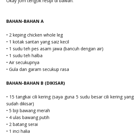
Okay jom tengok resipi di bawah.
BAHAN-BAHAN A
• 2 keping chicken whole leg
• 1 kotak santan yang saiz kecil
• 1 sudu teh pes asam jawa (bancuh dengan air)
• 1 sudu teh halba
• Air secukupnya
• Gula dan garam secukup rasa
BAHAN-BAHAN B (DIKISAR)
• 15 tangkai cili kering (saya guna 5 sudu besar cili kering yang
sudah dikisar)
• 5 biji bawang merah
• 4 ulas bawang putih
• 2 batang serai
• 1 inci halia