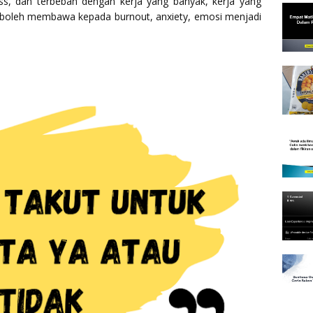
ess, dah terbeban dengan kerja yang banyak, kerja yang
ni boleh membawa kepada burnout, anxiety, emosi menjadi