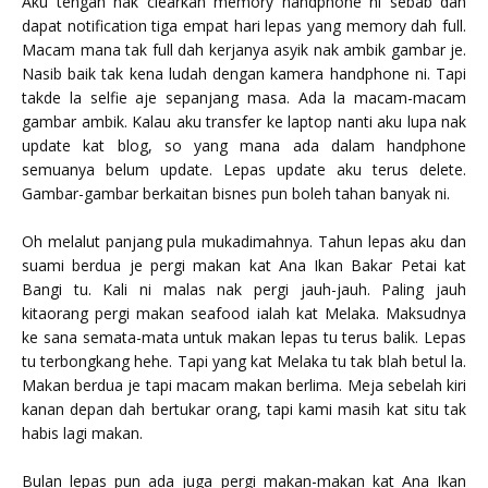
Aku tengah nak clearkan memory handphone ni sebab dah
dapat notification tiga empat hari lepas yang memory dah full.
Macam mana tak full dah kerjanya asyik nak ambik gambar je.
Nasib baik tak kena ludah dengan kamera handphone ni. Tapi
takde la selfie aje sepanjang masa. Ada la macam-macam
gambar ambik. Kalau aku transfer ke laptop nanti aku lupa nak
update kat blog, so yang mana ada dalam handphone
semuanya belum update. Lepas update aku terus delete.
Gambar-gambar berkaitan bisnes pun boleh tahan banyak ni.
Oh melalut panjang pula mukadimahnya. Tahun lepas aku dan
suami berdua je pergi makan kat Ana Ikan Bakar Petai kat
Bangi tu. Kali ni malas nak pergi jauh-jauh. Paling jauh
kitaorang pergi makan seafood ialah kat Melaka. Maksudnya
ke sana semata-mata untuk makan lepas tu terus balik. Lepas
tu terbongkang hehe. Tapi yang kat Melaka tu tak blah betul la.
Makan berdua je tapi macam makan berlima. Meja sebelah kiri
kanan depan dah bertukar orang, tapi kami masih kat situ tak
habis lagi makan.
Bulan lepas pun ada juga pergi makan-makan kat Ana Ikan