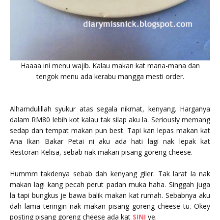
Haaaa ini menu wajib. Kalau makan kat mana-mana dan
tengok menu ada kerabu mangga mesti order.
Alhamdulillah syukur atas segala nikmat, kenyang. Harganya
dalam RM80 lebih kot kalau tak silap aku la. Seriously memang
sedap dan tempat makan pun best. Tapi kan lepas makan kat
Ana Ikan Bakar Petai ni aku ada hati lagi nak lepak kat
Restoran Kelisa, sebab nak makan pisang goreng cheese.
Hummm takdenya sebab dah kenyang giler. Tak larat la nak
makan lagi kang pecah perut padan muka haha. Singgah juga
la tapi bungkus je bawa balik makan kat rumah. Sebabnya aku
dah lama teringin nak makan pisang goreng cheese tu. Okey
posting pisang goreng cheese ada kat
SINI
ye.